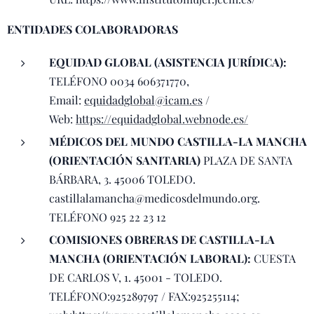
ENTIDADES COLABORADORAS
EQUIDAD GLOBAL (ASISTENCIA JURÍDICA):
TELÉFONO 0034 606371770,
Email:
equidadglobal@icam.es
/
Web:
https://equidadglobal.webnode.es/
MÉDICOS DEL MUNDO CASTILLA-LA MANCHA
(ORIENTACIÓN SANITARIA)
PLAZA DE SANTA
BÁRBARA, 3. 45006 TOLEDO.
castillalamancha@medicosdelmundo.org.
TELÉFONO 925 22 23 12
COMISIONES OBRERAS DE CASTILLA-LA
MANCHA (ORIENTACIÓN LABORAL):
CUESTA
DE CARLOS V, 1. 45001 - TOLEDO.
TELÉFONO:925289797 / FAX:925255114;