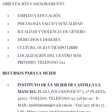
ORIENTACIÓN Y ASESORAMENTO
EMPLEO Y EDUCACIÓN
PSICOLOGÍA SALUD Y SEXUALIDAD
IGUALDAD Y VIOLENCIA DE GÉNERO
DERECHOS Y DEBERES
CULTURA, OCIO Y TIEMPO LIBRE
LOCALIZACIÓN DEL CENTRO MÁS
PRÓXIMO: TELÉFONO 012
RECURSOS PARA LA MUJER
INSTITUTO DE LA MUJER DE CASTILLA LA
MANCHA.
PLAZA ZOCODOVER Nº 7, 2ª PLANTA;
45071 -TOLEDO; TELÉFONO: 92 528 60 10 / E-
MAIL: institutomujer@jccm.es / Fax: 925 28 60 17 ,
URL: https://www.institutomujer.jccm.es/